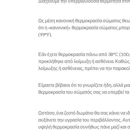
Διαχέουμε την υπερβάλλουσα θερμότητα στο
Ως μέση κανονική θερμοκρασία σώματος θεωρο
ότι η «κανονική» θερμοκρασία σώματος μπορεί
(99°F).
Εάν έχετε θερμοκρασία πάνω από 38°C (100,4°
προκλήθηκε από λοίμωξη ή ασθένεια. Καθώς 
λοίμωξης ή ασθένειας, πρέπει να την παρακ
Είμαστε βέβαιοι ότι το γνωρίζετε ήδη, αλλά μ
θερμοκρασία του σώματός σας να υπερβεί τα 
Ωστόσο, ένα ζεστό δωμάτιο θα σας κάνει να 
αυξάνετε την υγρασία του περιβάλλοντος. Αυτό
υψηλή θερμοκρασία συνήθως πάνε μαζί και 