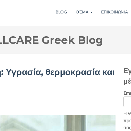
BLOG
ΘΈΜΑ
ΕΠΙΚΟΙΝΩΝΊΑ
LCARE Greek Blog
Ε
ή: Υγρασία, θερμοκρασία και
μ
Ema
Η W
προ
σας