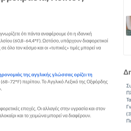
 γνωρίζετε ότι πάντα αναφέρουμε ότι η ιδανική
λσίου (60,8–64,4°F). Ωστόσο, υπάρχουν διαφορετικοί
σε όλο τον κόσμο και οι «τυπικές» τιμές μπορεί να
Δη
ηρονομιάς της αγγλικής γλώσσας ορίζει τη
 (68–72°F) περίπου. Το Αγγλικό Λεξικό της Οξφόρδης
Σ
.
Πλ
Τα
Γν
αφορετικές εποχές. Οι αλλαγές στην υγρασία και στον
(3
αλοκαίρι και το χειμώνα μπορεί να διαφέρουν.
Π