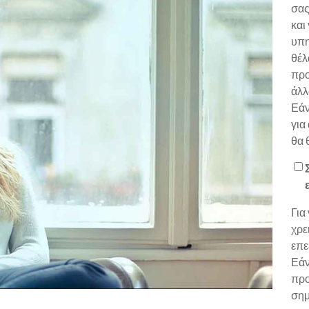
σας
και
υπη
θέλ
προ
άλλ
Εάν
για
θα 
Για
χρε
επε
Εάν
προ
σημ