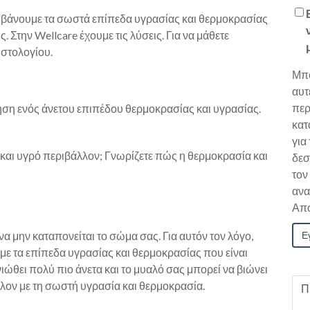
λαμβάνουμε τα σωστά επίπεδα υγρασίας και θερμοκρασίας
 Στην Wellcare έχουμε τις λύσεις. Για να μάθετε
ιστολογίου.
Μπο
αυτ
περ
ήρηση ενός άνετου επιπέδου θερμοκρασίας και υγρασίας.
κατ
για
ό και υγρό περιβάλλον; Γνωρίζετε πώς η θερμοκρασία και
δεσ
τον
ανα
Απο
να μην καταπονείται το σώμα σας. Για αυτόν τον λόγο,
με τα επίπεδα υγρασίας και θερμοκρασίας που είναι
ιώθει πολύ πιο άνετα και το μυαλό σας μπορεί να βιώνει
λλον με τη σωστή υγρασία και θερμοκρασία.
Π