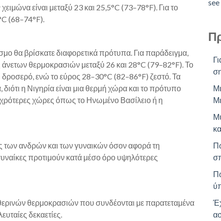
see 
χειμώνα είναι μεταξύ 23 και 25,5°C (73–78°F). Για το
°C (68–74°F).
Π
σμο θα βρίσκατε διαφορετικά πρότυπα. Για παράδειγμα,
Γι
ς άνετων θερμοκρασιών μεταξύ 26 και 28°C (79–82°F). Το
ση
 δροσερό, ενώ το εύρος 28–30°C (82–86°F) ζεστό. Τα
, διότι η Νιγηρία είναι μια θερμή χώρα και το πρότυπο
Μ
ψυχρότερες χώρες όπως το Ηνωμένο Βασίλειο ή η
Μέ
Μυ
κ
εις των ανδρών και των γυναικών όσον αφορά τη
Πώ
γυναίκες προτιμούν κατά μέσο όρο υψηλότερες
σπ
Πώ
ύπ
 θερινών θερμοκρασιών που συνδέονται με παρατεταμένα
Έχ
ευταίες δεκαετίες.
ασ