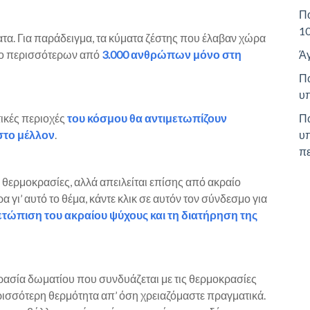
Πό
10
α. Για παράδειγμα, τα κύματα ζέστης που έλαβαν χώρα
ατο περισσότερων από
3.000 ανθρώπων μόνο στη
Άγ
Πώ
υ
τικές περιοχές
του κόσμου θα αντιμετωπίζουν
Πώ
στο μέλλον
.
υπ
π
 θερμοκρασίες, αλλά απειλείται επίσης από ακραίο
 γι’ αυτό το θέμα, κάντε κλικ σε αυτόν τον σύνδεσμο για
ετώπιση του ακραίου ψύχους και τη διατήρηση της
ασία δωματίου που συνδυάζεται με τις θερμοκρασίες
σσότερη θερμότητα απ’ όση χρειαζόμαστε πραγματικά.