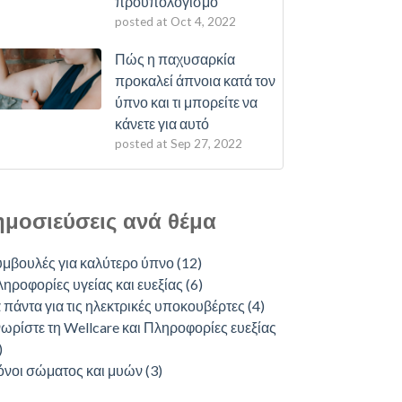
προϋπολογισμό
posted at
Oct 4, 2022
Πώς η παχυσαρκία
προκαλεί άπνοια κατά τον
ύπνο και τι μπορείτε να
κάνετε για αυτό
posted at
Sep 27, 2022
μοσιεύσεις ανά θέμα
υμβουλές για καλύτερο ύπνο
(12)
ηροφορίες υγείας και ευεξίας
(6)
 πάντα για τις ηλεκτρικές υποκουβέρτες
(4)
ωρίστε τη Wellcare και Πληροφορίες ευεξίας
)
όνοι σώματος και μυών
(3)