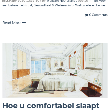
23-apr-2020 13:31:30 / by
Wellcare Netherlands
posted in
Tips voor
een betere nachtrust
,
Gezondheid & Wellness info
,
Wellcare leren kennen
0 Comments
Read More
Hoe u comfortabel slaapt