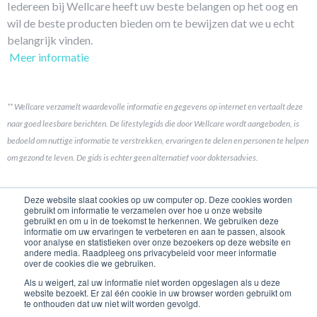
Iedereen bij Wellcare heeft uw beste belangen op het oog en
wil de beste producten bieden om te bewijzen dat we u echt
belangrijk vinden.
Meer informatie
** Wellcare verzamelt waardevolle informatie en gegevens op internet en vertaalt deze
naar goed leesbare berichten. De lifestylegids die door Wellcare wordt aangeboden, is
bedoeld om nuttige informatie te verstrekken, ervaringen te delen en personen te helpen
om gezond te leven. De gids is echter geen alternatief voor doktersadvies.
Koppelingen
Deze website slaat cookies op uw computer op. Deze cookies worden
gebruikt om informatie te verzamelen over hoe u onze website
gebruikt en om u in de toekomst te herkennen. We gebruiken deze
Contact opnemen
informatie om uw ervaringen te verbeteren en aan te passen, alsook
voor analyse en statistieken over onze bezoekers op deze website en
Merkhistorie
andere media. Raadpleeg ons privacybeleid voor meer informatie
over de cookies die we gebruiken.
Product Ontwikkeling
Als u weigert, zal uw informatie niet worden opgeslagen als u deze
website bezoekt. Er zal één cookie in uw browser worden gebruikt om
Geschiedenis
te onthouden dat uw niet wilt worden gevolgd.