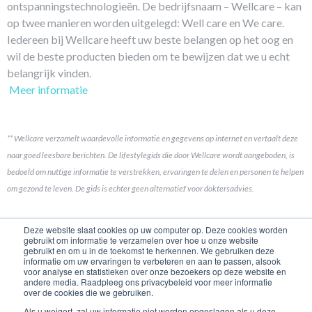
ontspanningstechnologieën. De bedrijfsnaam – Wellcare – kan
op twee manieren worden uitgelegd: Well care en We care.
Iedereen bij Wellcare heeft uw beste belangen op het oog en
wil de beste producten bieden om te bewijzen dat we u echt
belangrijk vinden.
Meer informatie
** Wellcare verzamelt waardevolle informatie en gegevens op internet en vertaalt deze
naar goed leesbare berichten. De lifestylegids die door Wellcare wordt aangeboden, is
bedoeld om nuttige informatie te verstrekken, ervaringen te delen en personen te helpen
om gezond te leven. De gids is echter geen alternatief voor doktersadvies.
Koppelingen
Deze website slaat cookies op uw computer op. Deze cookies worden
gebruikt om informatie te verzamelen over hoe u onze website
gebruikt en om u in de toekomst te herkennen. We gebruiken deze
Contact opnemen
informatie om uw ervaringen te verbeteren en aan te passen, alsook
voor analyse en statistieken over onze bezoekers op deze website en
Merkhistorie
andere media. Raadpleeg ons privacybeleid voor meer informatie
over de cookies die we gebruiken.
Product Ontwikkeling
Als u weigert, zal uw informatie niet worden opgeslagen als u deze