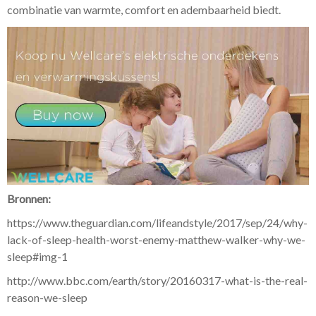
combinatie van warmte, comfort en adembaarheid biedt.
Bronnen:
https://www.theguardian.com/lifeandstyle/2017/sep/24/why-
lack-of-sleep-health-worst-enemy-matthew-walker-why-we-
sleep#img-1
http://www.bbc.com/earth/story/20160317-what-is-the-real-
reason-we-sleep