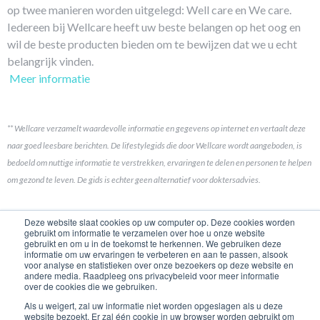
op twee manieren worden uitgelegd: Well care en We care.
Iedereen bij Wellcare heeft uw beste belangen op het oog en
wil de beste producten bieden om te bewijzen dat we u echt
belangrijk vinden.
Meer informatie
** Wellcare verzamelt waardevolle informatie en gegevens op internet en vertaalt deze
naar goed leesbare berichten. De lifestylegids die door Wellcare wordt aangeboden, is
bedoeld om nuttige informatie te verstrekken, ervaringen te delen en personen te helpen
om gezond te leven. De gids is echter geen alternatief voor doktersadvies.
Koppelingen
Deze website slaat cookies op uw computer op. Deze cookies worden
gebruikt om informatie te verzamelen over hoe u onze website
gebruikt en om u in de toekomst te herkennen. We gebruiken deze
Contact opnemen
informatie om uw ervaringen te verbeteren en aan te passen, alsook
voor analyse en statistieken over onze bezoekers op deze website en
Merkhistorie
andere media. Raadpleeg ons privacybeleid voor meer informatie
over de cookies die we gebruiken.
Product Ontwikkeling
Als u weigert, zal uw informatie niet worden opgeslagen als u deze
Geschiedenis
website bezoekt. Er zal één cookie in uw browser worden gebruikt om