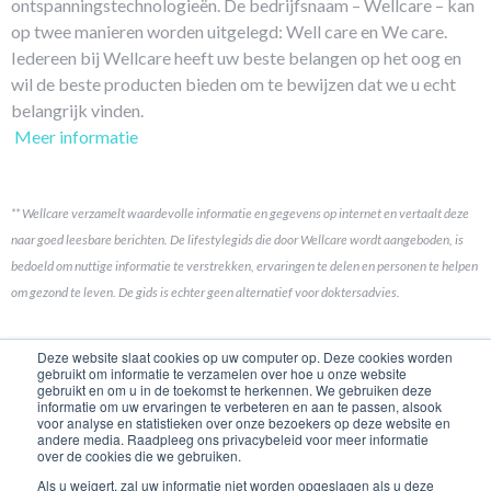
ontspanningstechnologieën. De bedrijfsnaam – Wellcare – kan
op twee manieren worden uitgelegd: Well care en We care.
Iedereen bij Wellcare heeft uw beste belangen op het oog en
wil de beste producten bieden om te bewijzen dat we u echt
belangrijk vinden.
Meer informatie
** Wellcare verzamelt waardevolle informatie en gegevens op internet en vertaalt deze
naar goed leesbare berichten. De lifestylegids die door Wellcare wordt aangeboden, is
bedoeld om nuttige informatie te verstrekken, ervaringen te delen en personen te helpen
om gezond te leven. De gids is echter geen alternatief voor doktersadvies.
Koppelingen
Deze website slaat cookies op uw computer op. Deze cookies worden
gebruikt om informatie te verzamelen over hoe u onze website
gebruikt en om u in de toekomst te herkennen. We gebruiken deze
Contact opnemen
informatie om uw ervaringen te verbeteren en aan te passen, alsook
voor analyse en statistieken over onze bezoekers op deze website en
Merkhistorie
andere media. Raadpleeg ons privacybeleid voor meer informatie
over de cookies die we gebruiken.
Product Ontwikkeling
Als u weigert, zal uw informatie niet worden opgeslagen als u deze